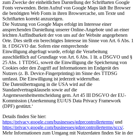
zum Zwecke der einheitlichen Darstellung der Schriftarten Google
Fonts verwenden. Beim Aufruf von Google Maps lädt Ihr Browser
die benötigten Web Fonts in ihren Browsercache, um Texte und
Schriftarten korrekt anzuzeigen.
Die Nutzung von Google Maps erfolgt im Interesse einer
ansprechenden Darstellung unserer Online-Angebote und an einer
leichten Auffindbarkeit der von uns auf der Website angegebenen
Orte. Dies stellt ein berechtigtes Interesse im Sinne von Art. 6 Abs. 1
lit. f DSGVO dar. Sofern eine entsprechende
Einwilligung abgefragt wurde, erfolgt die Verarbeitung
ausschließlich auf Grundlage von Art. 6 Abs. 1 lit. a DSGVO und §
25 Abs. 1 TTDSG, soweit die Einwilligung die Speicherung von
Cookies oder den Zugriff auf Informationen im Endgerät des
Nutzers (z. B. Device-Fingerprinting) im Sinne des TTDSG
umfasst. Die Einwilligung ist jederzeit widerrufbar.
Die Datenübertragung in die USA wird auf die
Standardvertragsklauseln sowie auf die
Angemessenheitsentscheidung gem. Art 45 III DSGVO der EU-
Kommission (Anerkennung EU/US Data Privacy Framework
(DPF) gestützt.‘
Details finden Sie hier:
https://privacy.google.com/businesses/gdprcontrollerterms/
und
https://privacy.google.com/businesses/gdprcontrollerterms/sccs/
.
Mehr Informationen zum Umgang mit Nutzerdaten finden Sie in der