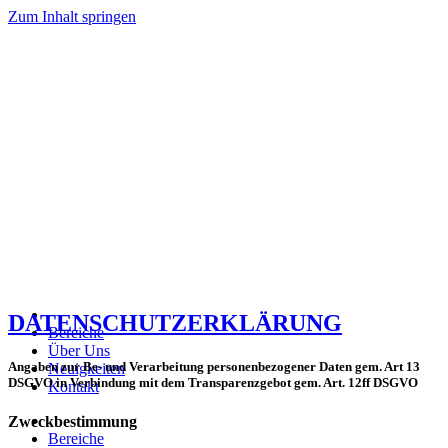
Zum Inhalt springen
DATENSCHUTZERKLÄRUNG
Bereiche
Über Uns
Angaben zur Be- und Verarbeitung personenbezogener Daten gem. Art 13
Neuigkeiten
DSGVO in Verbindung mit dem Transparenzgebot gem. Art. 12ff DSGVO
Kontakt
Zweckbestimmung
Bereiche